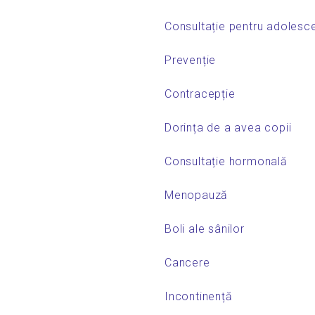
Consultație pentru adolesce
Prevenție
Contracepție
Dorința de a avea copii
Consultație hormonală
Menopauză
Boli ale sânilor
Cancere
Incontinență