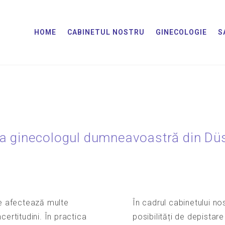
HOME
CABINETUL NOSTRU
GINECOLOGIE
S
la ginecologul dumneavoastră din Dü
re afectează multe
În cadrul cabinetului no
certitudini. În practica
posibilități de depistar