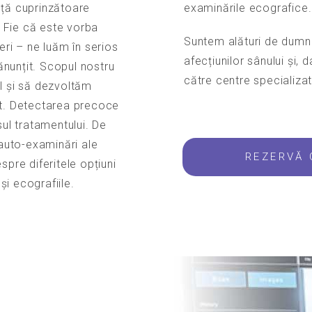
nță cuprinzătoare
examinările ecografice.
. Fie că este vorba
Suntem alături de dumn
eri – ne luăm în serios
afecțiunilor sânului și,
nunțit. Scopul nostru
către centre specializat
l și să dezvoltăm
at. Detectarea precoce
sul tratamentului. De
auto-examinări ale
REZERVĂ
spre diferitele opțiuni
i ecografiile.