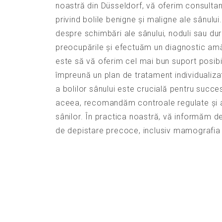
noastră din Düsseldorf, vă oferim consulta
privind bolile benigne și maligne ale sânului
despre schimbări ale sânului, noduli sau dur
preocupările și efectuăm un diagnostic amă
este să vă oferim cel mai bun suport posibi
împreună un plan de tratament individualiz
a bolilor sânului este crucială pentru succe
aceea, recomandăm controale regulate și 
sânilor. În practica noastră, vă informăm de
de depistare precoce, inclusiv mamografia ș