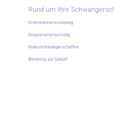
Rund um Ihre Schwangersc
Ersttrimesterscreening
Doppleruntersuchung
Risikoschwangerschaften
Beratung zur Geburt
ANSCHRIFT
Praxis Dr. Wechsler
Praxis für Privatversicherte und
Selbstzahler