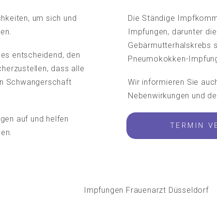
chkeiten, um sich und
Die Ständige Impfkommi
en.
Impfungen, darunter di
Gebärmutterhalskrebs sc
 es entscheidend, den
Pneumokokken-Impfun
herzustellen, dass alle
en Schwangerschaft
Wir informieren Sie auc
Nebenwirkungen und den
gen auf und helfen
TERMIN V
len.