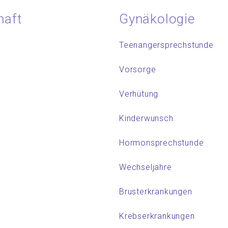
haft
Gynäkologie
Teenangersprechstunde
Vorsorge
Verhütung
Kinderwunsch
Hormonsprechstunde
ÖFFNUNGSZEITEN
Wechseljahre
Mo-Fr: 9:00-11:00 Uhr
Brusterkrankungen
Termine nur nach Vereinbarung
Krebserkrankungen
Barrierefreiheit: